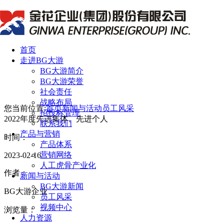
首页
走进BG大游
BG大游简介
BG大游荣誉
社会责任
战略布局
您当前位置:
首页
新闻与活动
员工风采
招投标管理
2022年度先进集体、先进个人
联系我们
产品与营销
时间：
产品体系
营销网络
2023-02-16
人工虎骨产业化
作者：
新闻与活动
BG大游新闻
BG大游企业
员工风采
视频中心
浏览量：
人力资源