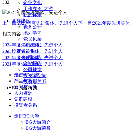
332
企业文化
工作在BG大游
职的你来
党群建设
上一篇:
2023年度先进集体、先进个人
下一篇:
2021年度先进集
党务公开
系列学习
相关内容
党员风采
2024年度先进集体、先进个人
创文实践
投资者关系
2023年度先进集体、先进个人
公司公告
2022年度先进集体、先进个人
定期报告
2021年度先进集体、先进个人
公司规章
走进BG大游
投资者空间
产品与营销
投资者关系
新闻与活动
BG大游商城
人力资源
党群建设
投资者关系
走进BG大游
BG大游简介
BG大游荣誉