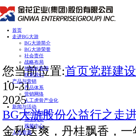
首页
走进BG大游
BG大游简介
BG大游荣誉
社会责任
战略布局
您当前位置:
首页
党群建设
招投标管理
联系我们
产品与营销
10-31
产品体系
营销网络
2025
人工虎骨产业化
新闻与活动
BG大游股份公益行之走
BG大游新闻
员工风采
视频中心
金秋送爽，丹桂飘香，一
人力资源