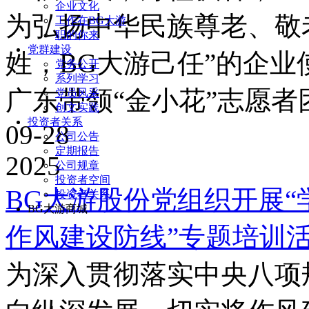
企业文化
为弘扬中华民族尊老、敬
工作在BG大游
职的你来
党群建设
姓，BG大游己任”的企业
党务公开
系列学习
广东带领“金小花”志愿者团
党员风采
创文实践
投资者关系
09-28
公司公告
定期报告
2025
公司规章
投资者空间
BG大游股份党组织开展
投资者关系
BG大游商城
作风建设防线”专题培训活.
为深入贯彻落实中央八项