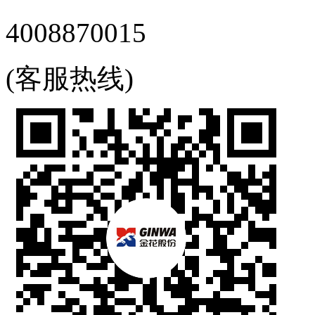
4008870015
(客服热线)