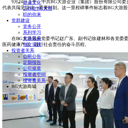
9月24日上午，中共BG大游企业（集团）股份有限公司
企业文化
代表共同见证这一重要时刻。这一里程碑事件标志着BG大游股
工作在BG大游
职的你来
党群建设
党务公开
系列学习
党员风采
在BG大游股份党委书记赵广东、副书记徐建林和各党委
创文实践
医药健康产业、践行社会责任的奋斗历程。
投资者关系
公司公告
定期报告
公司规章
投资者空间
投资者关系
BG大游商城