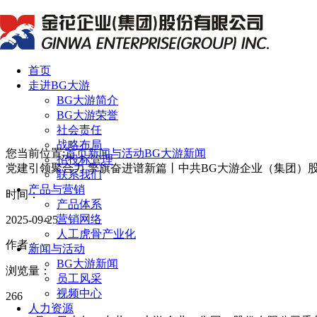
首页
走进BG大游
BG大游简介
BG大游荣誉
社会责任
战略布局
您当前位置:
首页
新闻与活动
BG大游新闻
招投标管理
党建引领聚合力 擎旗奋进谱新篇丨中共BG大游企业（集团）
联系我们
产品与营销
时间：
产品体系
营销网络
2025-09-25
人工虎骨产业化
作者：
新闻与活动
BG大游新闻
浏览量：
员工风采
视频中心
266
人力资源