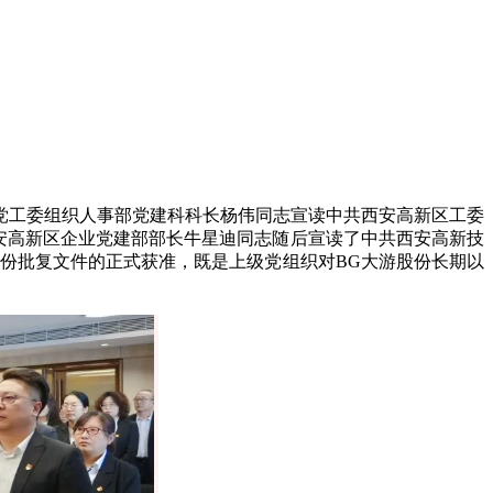
党工委组织人事部党建科科长杨伟同志宣读中共西安高新区工委
西安高新区企业党建部部长牛星迪同志随后宣读了中共西安高新技
两份批复文件的正式获准，既是上级党组织对BG大游股份长期以